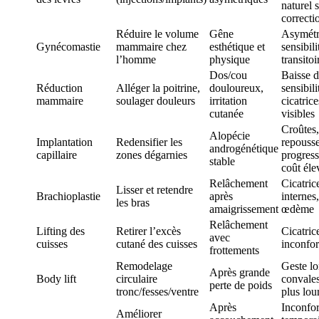
naturel s
correcti
Réduire le volume
Gêne
Asymétr
Gynécomastie
mammaire chez
esthétique et
sensibili
l’homme
physique
transitoi
Dos/cou
Baisse 
Réduction
Alléger la poitrine,
douloureux,
sensibili
mammaire
soulager douleurs
irritation
cicatrice
cutanée
visibles
Croûtes,
Alopécie
Implantation
Redensifier les
repouss
androgénétique
capillaire
zones dégarnies
progress
stable
coût éle
Relâchement
Cicatric
Lisser et retendre
Brachioplastie
après
internes,
les bras
amaigrissement
œdème
Relâchement
Lifting des
Retirer l’excès
Cicatric
avec
cuisses
cutané des cuisses
inconfor
frottements
Remodelage
Geste lo
Après grande
Body lift
circulaire
convale
perte de poids
tronc/fesses/ventre
plus lou
Après
Inconfor
Améliorer