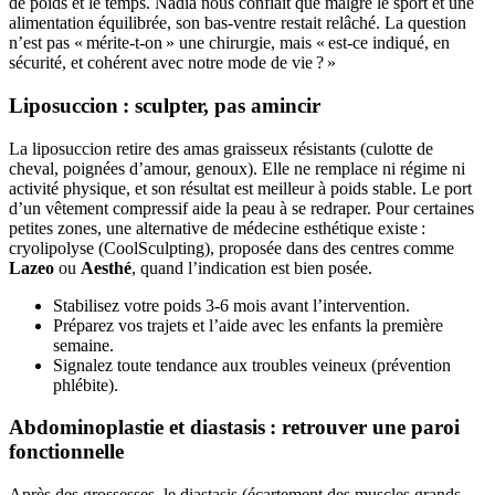
de poids et le temps. Nadia nous confiait que malgré le sport et une
alimentation équilibrée, son bas-ventre restait relâché. La question
n’est pas « mérite-t-on » une chirurgie, mais « est-ce indiqué, en
sécurité, et cohérent avec notre mode de vie ? »
Liposuccion : sculpter, pas amincir
La liposuccion retire des amas graisseux résistants (culotte de
cheval, poignées d’amour, genoux). Elle ne remplace ni régime ni
activité physique, et son résultat est meilleur à poids stable. Le port
d’un vêtement compressif aide la peau à se redraper. Pour certaines
petites zones, une alternative de médecine esthétique existe :
cryolipolyse (CoolSculpting), proposée dans des centres comme
Lazeo
ou
Aesthé
, quand l’indication est bien posée.
Stabilisez votre poids 3-6 mois avant l’intervention.
Préparez vos trajets et l’aide avec les enfants la première
semaine.
Signalez toute tendance aux troubles veineux (prévention
phlébite).
Abdominoplastie et diastasis : retrouver une paroi
fonctionnelle
Après des grossesses, le diastasis (écartement des muscles grands