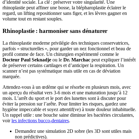
d’identité sociale. La clé : préserver votre singularité. Une
rhinoplastie peut affiner une bosse, la blépharoplastie éclairer le
regard, un lifting repositionner sans figer, et les lèvres gagner en
volume tout en restant souples.
Rhinoplastie : harmoniser sans dénaturer
La rhinoplastie moderne privilégie des techniques conservatrices,
parfois « structurelles », pour garder un nez fonctionnel et beau de
profil comme de face. Un chirurgien expérimenté comme le
Docteur Paul Seknadje
ou le
Dr. Marchac
peut expliquer l’intérêt
de préserver certains cartilages et d’anticiper la respiration. Un
scanner n’est pas systématique mais utile en cas de déviation
marquée.
Attendez-vous à un œdème qui se résorbe en plusieurs mois, avec
un aperçu du résultat vers 3-6 mois et une maturation jusqu’à 12
mois. L’arrêt du sport et le port des lunettes sont à discuter pour
éviter la pression sur l’arête. Pour limiter les risques, gardez une
hygiène impeccable et soyez attentif(ve) à toute douleur inhabituelle.
Un rappel utile : une bouche saine diminue les bactéries circulantes,
voir
les infections bucco-dentaires
.
Demandez une simulation 2D sobre (les 3D sont utiles mais
non prédictives).