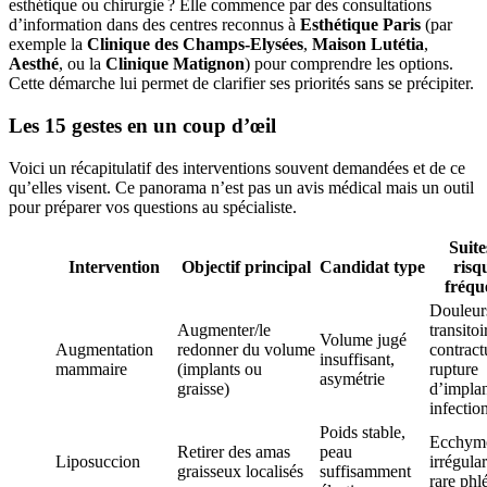
esthétique ou chirurgie ? Elle commence par des consultations
d’information dans des centres reconnus à
Esthétique Paris
(par
exemple la
Clinique des Champs-Elysées
,
Maison Lutétia
,
Aesthé
, ou la
Clinique Matignon
) pour comprendre les options.
Cette démarche lui permet de clarifier ses priorités sans se précipiter.
Les 15 gestes en un coup d’œil
Voici un récapitulatif des interventions souvent demandées et de ce
qu’elles visent. Ce panorama n’est pas un avis médical mais un outil
pour préparer vos questions au spécialiste.
Suite
Intervention
Objectif principal
Candidat type
risq
fréqu
Douleur
Augmenter/le
transitoi
Volume jugé
Augmentation
redonner du volume
contract
insuffisant,
mammaire
(implants ou
rupture
asymétrie
graisse)
d’implan
infectio
Poids stable,
Ecchymo
Retirer des amas
peau
Liposuccion
irrégular
graisseux localisés
suffisamment
rare phl