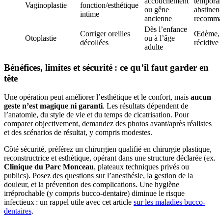
accouchement
temporai
Vaginoplastie
fonction/esthétique
ou gêne
abstinen
intime
ancienne
recomm
Dès l’enfance
Corriger oreilles
Œdème,
Otoplastie
ou à l’âge
décollées
récidive
adulte
Bénéfices, limites et sécurité : ce qu’il faut garder en
tête
Une opération peut améliorer l’esthétique et le confort, mais
aucun
geste n’est magique ni garanti
. Les résultats dépendent de
l’anatomie, du style de vie et du temps de cicatrisation. Pour
comparer objectivement, demandez des photos avant/après réalistes
et des scénarios de résultat, y compris modestes.
Côté sécurité, préférez un chirurgien qualifié en chirurgie plastique,
reconstructrice et esthétique, opérant dans une structure déclarée (ex.
Clinique du Parc Monceau
, plateaux techniques privés ou
publics). Posez des questions sur l’anesthésie, la gestion de la
douleur, et la prévention des complications. Une hygiène
irréprochable (y compris bucco-dentaire) diminue le risque
infectieux : un rappel utile avec cet article
sur les maladies bucco-
dentaires
.