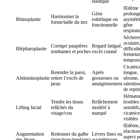
élastique
Œdème
Gène
prolong
Harmoniser la
Rhinoplastie
esthétique ou
asymétri
forme/taille du nez
fonctionnelle
gêne
respirato
Séchere
oculaire
Corriger paupières
Regard fatigué,
Blépharoplastie
difficult
tombantes et poches
excès cutané
fermetu
tempora
Cicatric
Retendre la paroi,
Après
longue,
Abdominoplastie
retirer l’excès de
grossesses ou
sérome,
peau
amaigrissement
ralentis
de repri
Hémato
Tendre les tissus
Relâchement
troubles
Lifting facial
relâchés du
modéré à
sensitifs
visage/cou
marqué
cicatrice
visibles
Œdème,
réaction
Augmentation
Redonner du galbe
Lèvres fines ou
aspect p
des lèvres
(injections/implants)
asymétriques