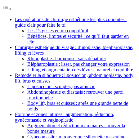
Les opérations de chirurgie esthétique les plus courantes :
guide clair pour faire le tri
Les 15 gestes en un coup d’œil
Bénéfices, limites et sécurité : ce qu’il faut garder en
tête
Chirurgie esthétique du visage : rhinoplastie, blépharoplastie,
lifting et lèvres
Rhinoplastie : harmoniser sans dénaturer
Blépharoplastie : lisser, pas changer votre expression
Lifting et augmentation des lèvres : naturel et équilibre
Remodeler la silhouette : liposuccion, abdominoplastie, body
lift, bras et cuisses
Liposuccion : sculpter, pas amincir
Abdominoplastie et diastasis : retrouver une paroi
fonctionnelle
Body lift, bras et cuisses : après une grande perte de
poids
Poitrine et zones intimes : augmentation, réduction,
gynécomastie et vaginoplastie
Augmentation et réduction mammaires : trouver la
bonne mesure
Gynécomastie : retrouver une silhouette masculine