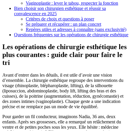
Vaginoplastie : lever le tabou, respecter la fonction
Bien choisir son chirurgien esthétique et réussir sa
convalescence en 2025
Critères de choix et questions à poser
Se préparer et récupérer : un plan concret
Repères utiles et adresses à connaître (sans exclusivité)
Questions fréquentes sur les opérations de chirurgie esthétique
Les opérations de chirurgie esthétique les
plus courantes : guide clair pour faire le
tri
Avant d’entrer dans les détails, il est utile d’avoir une vision
d’ensemble. La chirurgie esthétique regroupe des interventions du
visage (rhinoplastie, blépharoplastie, lifting), de la silhouette
(liposuccion, abdominoplastie, body lift, lifting des bras et des
cuisses), de la poitrine (augmentation, réduction, gynécomastie) et
des zones intimes (vaginoplastie). Chaque geste a une indication
précise et ne remplace pas un mode de vie équilibré.
Pour garder un fil conducteur, imaginons Nadia, 36 ans, deux
enfants. Après ses grossesses, elle a remarqué un relâchement du
ventre et de petites poches sous les yeux. Elle hésite : médecine